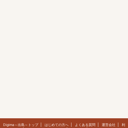
Digima～出島～トップ
はじめての方へ
よくある質問
運営会社
利